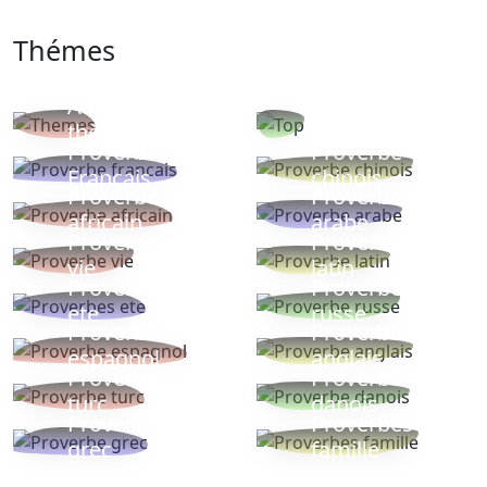
Thémes
Autres
Proverbes
thèmes
populaires
Proverbe
Proverbe
Français
chinois
Proverbe
Proverbe
africain
arabe
Proverbe
Proverbe
vie
latin
Proverbes
Proverbe
ete
russe
Proverbe
Proverbe
espagnol
anglais
Proverbe
Proverbe
turc
danois
Proverbe
Proverbes
grec
famille