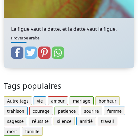
La figue vaut la datte, et la datte vaut la figue.
Proverbe arabe
Tags populaires
Autre tags
vie
amour
mariage
bonheur
trahison
courage
patience
sourire
femme
sagesse
réussite
silence
amitié
travail
mort
famille