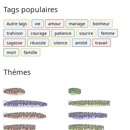
Tags populaires
Autre tags
vie
amour
mariage
bonheur
trahison
courage
patience
sourire
femme
sagesse
réussite
silence
amitié
travail
mort
famille
Thémes
Autres
Proverbes
thèmes
populaires
Proverbe
Proverbe
Français
chinois
Proverbe
Proverbe
africain
arabe
Proverbe
Proverbe