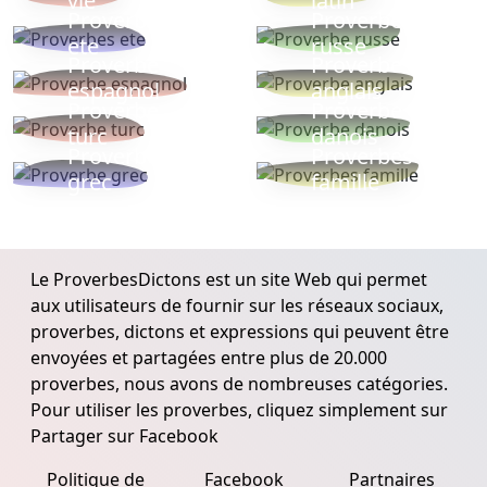
vie
latin
Proverbes
Proverbe
ete
russe
Proverbe
Proverbe
espagnol
anglais
Proverbe
Proverbe
turc
danois
Proverbe
Proverbes
grec
famille
Le ProverbesDictons est un site Web qui permet
aux utilisateurs de fournir sur les réseaux sociaux,
proverbes, dictons et expressions qui peuvent être
envoyées et partagées entre plus de 20.000
proverbes, nous avons de nombreuses catégories.
Pour utiliser les proverbes, cliquez simplement sur
Partager sur Facebook
Politique de
Facebook
Partnaires