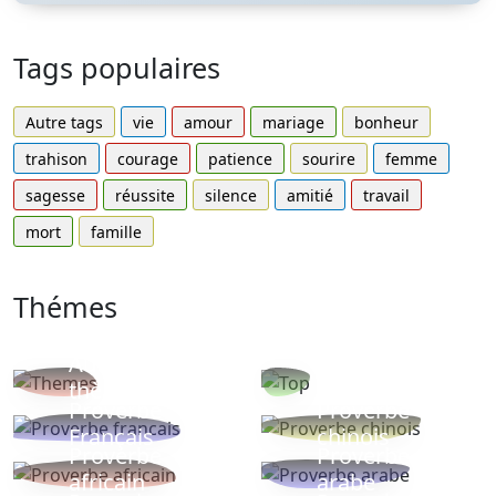
Tags populaires
Autre tags
vie
amour
mariage
bonheur
trahison
courage
patience
sourire
femme
sagesse
réussite
silence
amitié
travail
mort
famille
Thémes
Autres
Proverbes
thèmes
populaires
Proverbe
Proverbe
Français
chinois
Proverbe
Proverbe
africain
arabe