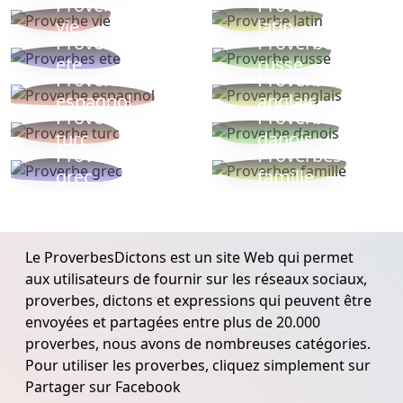
Proverbe
Proverbe
vie
latin
Proverbes
Proverbe
ete
russe
Proverbe
Proverbe
espagnol
anglais
Proverbe
Proverbe
turc
danois
Proverbe
Proverbes
grec
famille
Le ProverbesDictons est un site Web qui permet
aux utilisateurs de fournir sur les réseaux sociaux,
proverbes, dictons et expressions qui peuvent être
envoyées et partagées entre plus de 20.000
proverbes, nous avons de nombreuses catégories.
Pour utiliser les proverbes, cliquez simplement sur
Partager sur Facebook