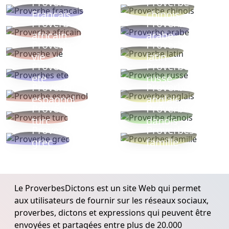
Proverbe
Proverbe
Français
chinois
Proverbe
Proverbe
africain
arabe
Proverbe
Proverbe
vie
latin
Proverbes
Proverbe
ete
russe
Proverbe
Proverbe
espagnol
anglais
Proverbe
Proverbe
turc
danois
Proverbe
Proverbes
grec
famille
Le ProverbesDictons est un site Web qui permet
aux utilisateurs de fournir sur les réseaux sociaux,
proverbes, dictons et expressions qui peuvent être
envoyées et partagées entre plus de 20.000