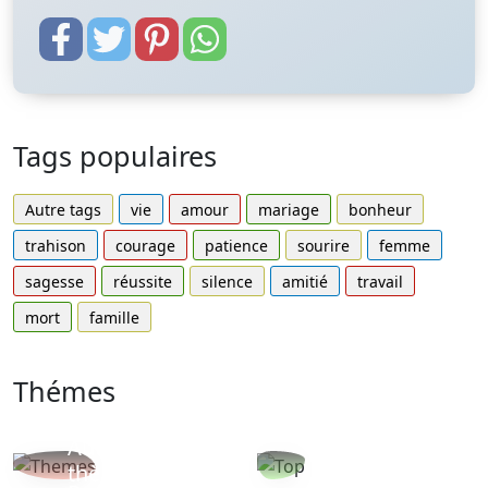
Tags populaires
Autre tags
vie
amour
mariage
bonheur
trahison
courage
patience
sourire
femme
sagesse
réussite
silence
amitié
travail
mort
famille
Thémes
Autres
Proverbes
thèmes
populaires