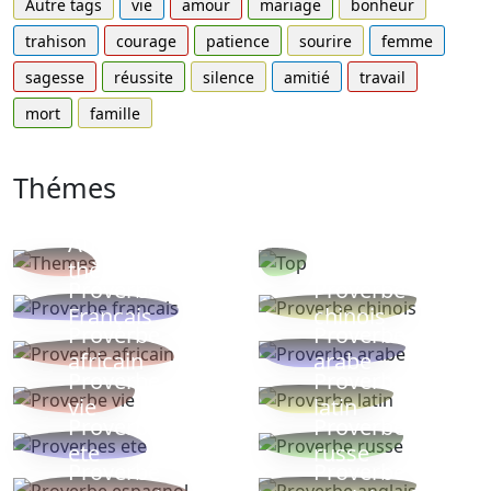
Autre tags
vie
amour
mariage
bonheur
trahison
courage
patience
sourire
femme
sagesse
réussite
silence
amitié
travail
mort
famille
Thémes
Autres
Proverbes
thèmes
populaires
Proverbe
Proverbe
Français
chinois
Proverbe
Proverbe
africain
arabe
Proverbe
Proverbe
vie
latin
Proverbes
Proverbe
ete
russe
Proverbe
Proverbe