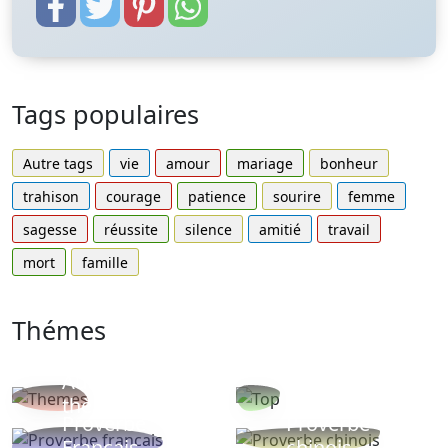
Tags populaires
Autre tags
vie
amour
mariage
bonheur
trahison
courage
patience
sourire
femme
sagesse
réussite
silence
amitié
travail
mort
famille
Thémes
Autres
Proverbes
thèmes
populaires
Proverbe
Proverbe
Français
chinois