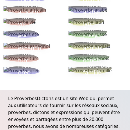
Proverbe
Proverbe
africain
arabe
Proverbe
Proverbe
vie
latin
Proverbes
Proverbe
ete
russe
Proverbe
Proverbe
espagnol
anglais
Proverbe
Proverbe
turc
danois
Proverbe
Proverbes
grec
famille
Le ProverbesDictons est un site Web qui permet
aux utilisateurs de fournir sur les réseaux sociaux,
proverbes, dictons et expressions qui peuvent être
envoyées et partagées entre plus de 20.000
proverbes, nous avons de nombreuses catégories.