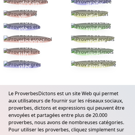
africain
arabe
Proverbe
Proverbe
vie
latin
Proverbes
Proverbe
ete
russe
Proverbe
Proverbe
espagnol
anglais
Proverbe
Proverbe
turc
danois
Proverbe
Proverbes
grec
famille
Le ProverbesDictons est un site Web qui permet
aux utilisateurs de fournir sur les réseaux sociaux,
proverbes, dictons et expressions qui peuvent être
envoyées et partagées entre plus de 20.000
proverbes, nous avons de nombreuses catégories.
Pour utiliser les proverbes, cliquez simplement sur