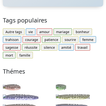
Tags populaires
Autre tags
vie
amour
mariage
bonheur
trahison
courage
patience
sourire
femme
sagesse
réussite
silence
amitié
travail
mort
famille
Thémes
Autres
Proverbes
thèmes
populaires
Proverbe
Proverbe
Français
chinois
Proverbe
Proverbe