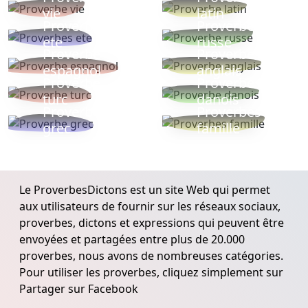
vie
latin
Proverbes
Proverbe
ete
russe
Proverbe
Proverbe
espagnol
anglais
Proverbe
Proverbe
turc
danois
Proverbe
Proverbes
grec
famille
Le ProverbesDictons est un site Web qui permet
aux utilisateurs de fournir sur les réseaux sociaux,
proverbes, dictons et expressions qui peuvent être
envoyées et partagées entre plus de 20.000
proverbes, nous avons de nombreuses catégories.
Pour utiliser les proverbes, cliquez simplement sur
Partager sur Facebook