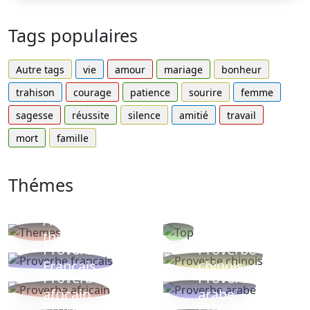
Tags populaires
Autre tags
vie
amour
mariage
bonheur
trahison
courage
patience
sourire
femme
sagesse
réussite
silence
amitié
travail
mort
famille
Thémes
Autres
Proverbes
thèmes
populaires
Proverbe
Proverbe
Français
chinois
Proverbe
Proverbe
africain
arabe
Proverbe
Proverbe