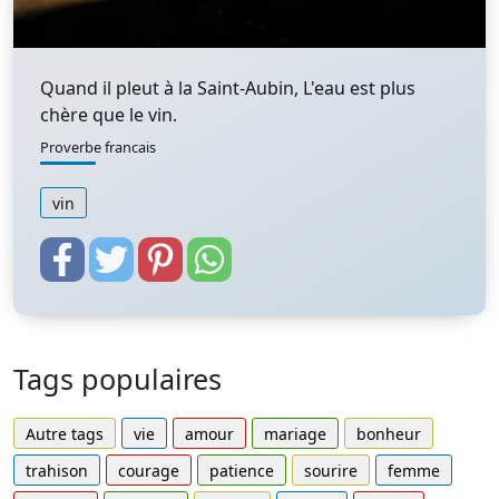
Quand il pleut à la Saint-Aubin, L'eau est plus
chère que le vin.
Proverbe francais
vin
Tags populaires
Autre tags
vie
amour
mariage
bonheur
trahison
courage
patience
sourire
femme