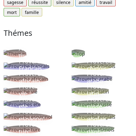
sagesse
réussite
silence
amitié
travail
mort
famille
Thémes
Autres
Proverbes
thèmes
populaires
Proverbe
Proverbe
Français
chinois
Proverbe
Proverbe
africain
arabe
Proverbe
Proverbe
vie
latin
Proverbes
Proverbe
ete
russe
Proverbe
Proverbe
espagnol
anglais
Proverbe
Proverbe
turc
danois