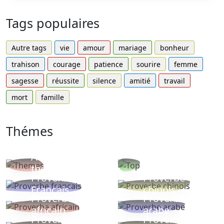
Tags populaires
Autre tags
vie
amour
mariage
bonheur
trahison
courage
patience
sourire
femme
sagesse
réussite
silence
amitié
travail
mort
famille
Thémes
Autres
Proverbes
thèmes
populaires
Proverbe
Proverbe
Français
chinois
Proverbe
Proverbe
africain
arabe
Proverbe
Proverbe