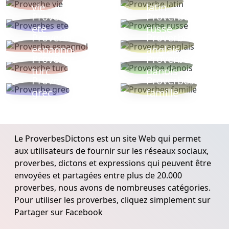
vie
latin
Proverbes
Proverbe
ete
russe
Proverbe
Proverbe
espagnol
anglais
Proverbe
Proverbe
turc
danois
Proverbe
Proverbes
grec
famille
Le ProverbesDictons est un site Web qui permet
aux utilisateurs de fournir sur les réseaux sociaux,
proverbes, dictons et expressions qui peuvent être
envoyées et partagées entre plus de 20.000
proverbes, nous avons de nombreuses catégories.
Pour utiliser les proverbes, cliquez simplement sur
Partager sur Facebook