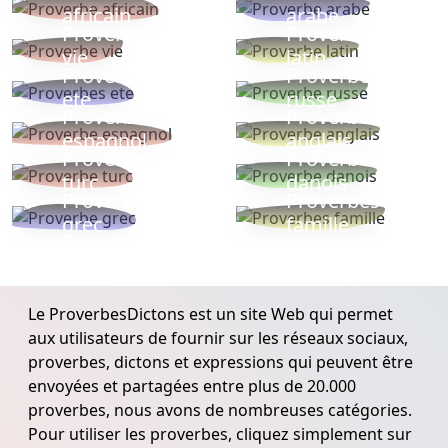
africain
arabe
Proverbe
Proverbe
vie
latin
Proverbes
Proverbe
ete
russe
Proverbe
Proverbe
espagnol
anglais
Proverbe
Proverbe
turc
danois
Proverbe
Proverbes
grec
famille
Le ProverbesDictons est un site Web qui permet
aux utilisateurs de fournir sur les réseaux sociaux,
proverbes, dictons et expressions qui peuvent être
envoyées et partagées entre plus de 20.000
proverbes, nous avons de nombreuses catégories.
Pour utiliser les proverbes, cliquez simplement sur