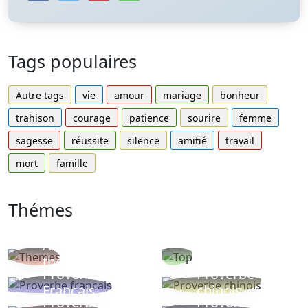
Tags populaires
Autre tags
vie
amour
mariage
bonheur
trahison
courage
patience
sourire
femme
sagesse
réussite
silence
amitié
travail
mort
famille
Thémes
Autres
Proverbes
thèmes
populaires
Proverbe
Proverbe
Français
chinois
Proverbe
Proverbe