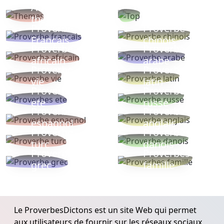
Autres
Proverbes
thèmes
populaires
Proverbe
Proverbe
Français
chinois
Proverbe
Proverbe
africain
arabe
Proverbe
Proverbe
vie
latin
Proverbes
Proverbe
ete
russe
Proverbe
Proverbe
espagnol
anglais
Proverbe
Proverbe
turc
danois
Proverbe
Proverbes
grec
famille
Le ProverbesDictons est un site Web qui permet
aux utilisateurs de fournir sur les réseaux sociaux,