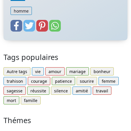
homme
Tags populaires
Autre tags
vie
amour
mariage
bonheur
trahison
courage
patience
sourire
femme
sagesse
réussite
silence
amitié
travail
mort
famille
Thémes