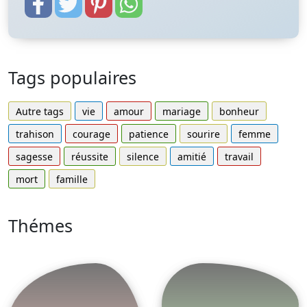
Tags populaires
Autre tags
vie
amour
mariage
bonheur
trahison
courage
patience
sourire
femme
sagesse
réussite
silence
amitié
travail
mort
famille
Thémes
Autres
Proverbes
thèmes
populaires
Proverbe
Proverbe
Français
chinois