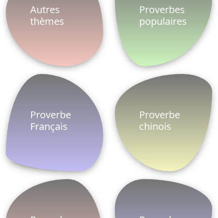
Proverbe
Proverbe
africain
arabe
Proverbe
Proverbe
vie
latin
Proverbes
Proverbe
ete
russe
Proverbe
Proverbe
espagnol
anglais
Proverbe
Proverbe
turc
danois
Proverbe
Proverbes
grec
famille
Le ProverbesDictons est un site Web qui permet
aux utilisateurs de fournir sur les réseaux sociaux,
proverbes, dictons et expressions qui peuvent être
envoyées et partagées entre plus de 20.000
proverbes, nous avons de nombreuses catégories.