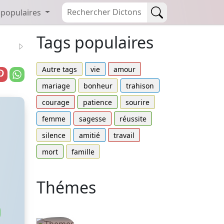
 populaires
Tags populaires
Autre tags
vie
amour
mariage
bonheur
trahison
courage
patience
sourire
femme
sagesse
réussite
silence
amitié
travail
mort
famille
Thémes
Autres