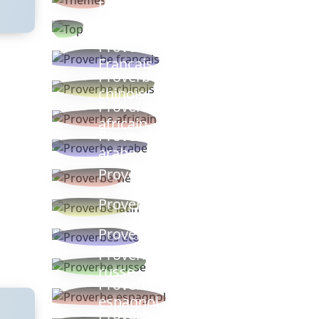
thèmes
Proverbes
populaires
Proverbe
Français
Proverbe
chinois
Proverbe
africain
Proverbe
arabe
Proverbe vie
Proverbe latin
Proverbes ete
Proverbe
russe
Proverbe
espagnol
Proverbe