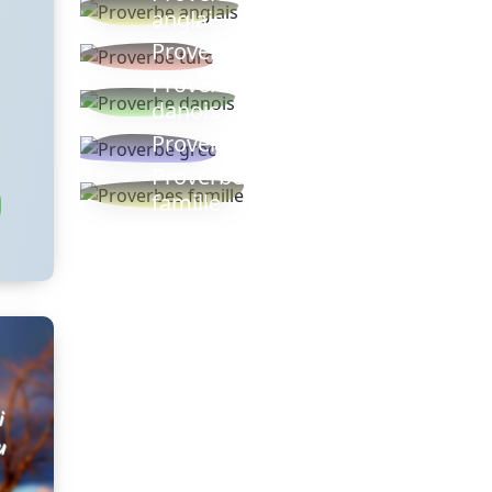
anglais
Proverbe turc
Proverbe
danois
Proverbe grec
Proverbes
famille