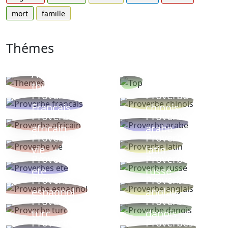
mort
famille
Thémes
Autres
Proverbes
thèmes
populaires
Proverbe
Proverbe
Français
chinois
Proverbe
Proverbe
africain
arabe
Proverbe
Proverbe
vie
latin
Proverbes
Proverbe
ete
russe
Proverbe
Proverbe
espagnol
anglais
Proverbe
Proverbe
turc
danois
Proverbe
Proverbes