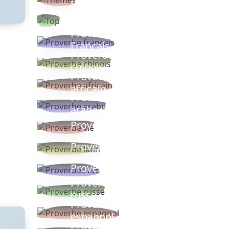
thèmes
Proverbes
populaires
Proverbe
Français
Proverbe
chinois
Proverbe
africain
Proverbe
arabe
Proverbe vie
Proverbe latin
Proverbes ete
Proverbe
russe
Proverbe
espagnol
Proverbe