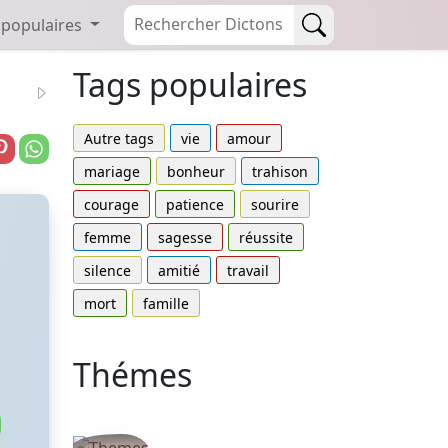
 populaires
Tags populaires
Autre tags
vie
amour
mariage
bonheur
trahison
courage
patience
sourire
femme
sagesse
réussite
silence
amitié
travail
mort
famille
Thémes
Autres