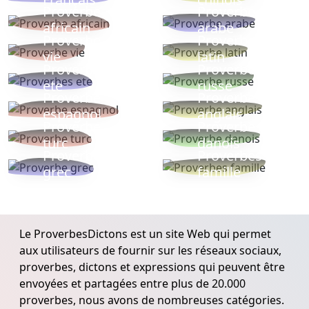
Proverbe
Proverbe
africain
arabe
Proverbe
Proverbe
vie
latin
Proverbes
Proverbe
ete
russe
Proverbe
Proverbe
espagnol
anglais
Proverbe
Proverbe
turc
danois
Proverbe
Proverbes
grec
famille
Le ProverbesDictons est un site Web qui permet
aux utilisateurs de fournir sur les réseaux sociaux,
proverbes, dictons et expressions qui peuvent être
envoyées et partagées entre plus de 20.000
proverbes, nous avons de nombreuses catégories.