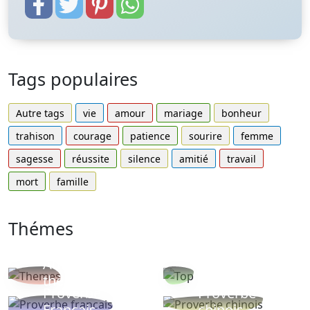
Tags populaires
Autre tags
vie
amour
mariage
bonheur
trahison
courage
patience
sourire
femme
sagesse
réussite
silence
amitié
travail
mort
famille
Thémes
Autres
Proverbes
thèmes
populaires
Proverbe
Proverbe
Français
chinois