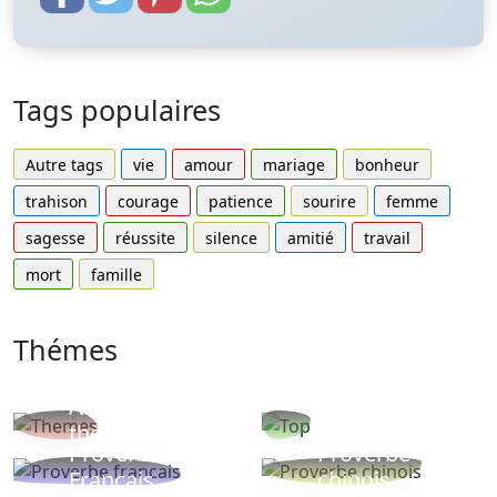
Tags populaires
Autre tags
vie
amour
mariage
bonheur
trahison
courage
patience
sourire
femme
sagesse
réussite
silence
amitié
travail
mort
famille
Thémes
Autres
Proverbes
thèmes
populaires
Proverbe
Proverbe
Français
chinois