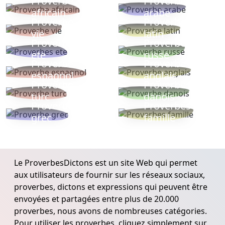
Proverbe
Proverbe
africain
arabe
Proverbe
Proverbe
vie
latin
Proverbes
Proverbe
ete
russe
Proverbe
Proverbe
espagnol
anglais
Proverbe
Proverbe
turc
danois
Proverbe
Proverbes
grec
famille
Le ProverbesDictons est un site Web qui permet
aux utilisateurs de fournir sur les réseaux sociaux,
proverbes, dictons et expressions qui peuvent être
envoyées et partagées entre plus de 20.000
proverbes, nous avons de nombreuses catégories.
Pour utiliser les proverbes, cliquez simplement sur