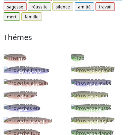
sagesse
réussite
silence
amitié
travail
mort
famille
Thémes
Autres
Proverbes
thèmes
populaires
Proverbe
Proverbe
Français
chinois
Proverbe
Proverbe
africain
arabe
Proverbe
Proverbe
vie
latin
Proverbes
Proverbe
ete
russe
Proverbe
Proverbe
espagnol
anglais
Proverbe
Proverbe