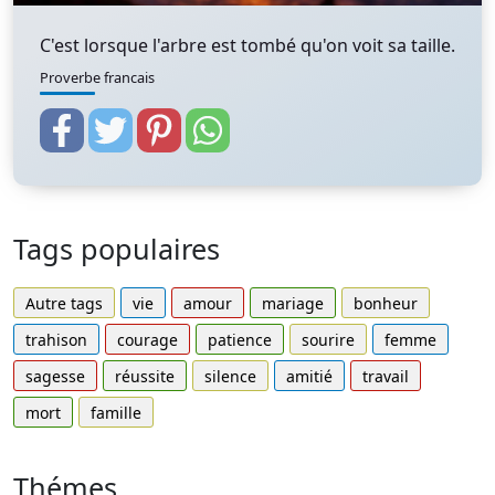
C'est lorsque l'arbre est tombé qu'on voit sa taille.
Proverbe francais
Tags populaires
Autre tags
vie
amour
mariage
bonheur
trahison
courage
patience
sourire
femme
sagesse
réussite
silence
amitié
travail
mort
famille
Thémes