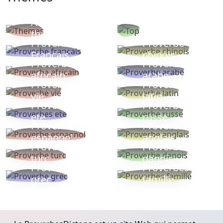
Autres
Proverbes
thèmes
populaires
Proverbe
Proverbe
Français
chinois
Proverbe
Proverbe
africain
arabe
Proverbe
Proverbe
vie
latin
Proverbes
Proverbe
ete
russe
Proverbe
Proverbe
espagnol
anglais
Proverbe
Proverbe
turc
danois
Proverbe
Proverbes
grec
famille