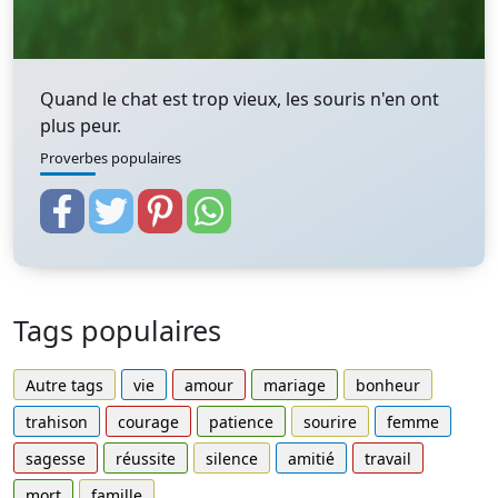
Quand le chat est trop vieux, les souris n'en ont
plus peur.
Proverbes populaires
Tags populaires
Autre tags
vie
amour
mariage
bonheur
trahison
courage
patience
sourire
femme
sagesse
réussite
silence
amitié
travail
mort
famille