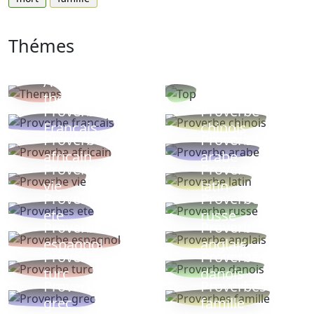
Thémes
Autres
Proverbes
thèmes
populaires
Proverbe
Proverbe
Français
chinois
Proverbe
Proverbe
africain
arabe
Proverbe
Proverbe
vie
latin
Proverbes
Proverbe
ete
russe
Proverbe
Proverbe
espagnol
anglais
Proverbe
Proverbe
turc
danois
Proverbe
Proverbes
grec
famille