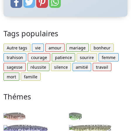
Tags populaires
Autre tags
vie
amour
mariage
bonheur
trahison
courage
patience
sourire
femme
sagesse
réussite
silence
amitié
travail
mort
famille
Thémes
Autres
Proverbes
thèmes
populaires
Proverbe
Proverbe
Français
chinois