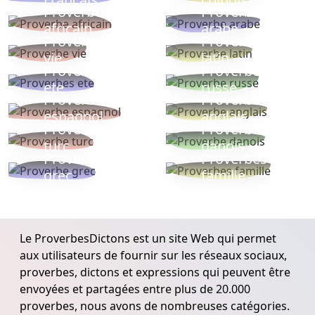
Proverbe
Proverbe
africain
arabe
Proverbe
Proverbe
vie
latin
Proverbes
Proverbe
ete
russe
Proverbe
Proverbe
espagnol
anglais
Proverbe
Proverbe
turc
danois
Proverbe
Proverbes
grec
famille
Le ProverbesDictons est un site Web qui permet
aux utilisateurs de fournir sur les réseaux sociaux,
proverbes, dictons et expressions qui peuvent être
envoyées et partagées entre plus de 20.000
proverbes, nous avons de nombreuses catégories.