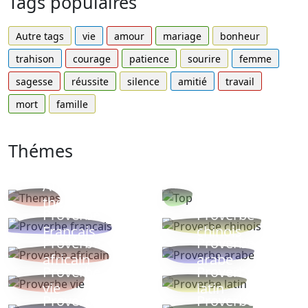
Tags populaires
Autre tags
vie
amour
mariage
bonheur
trahison
courage
patience
sourire
femme
sagesse
réussite
silence
amitié
travail
mort
famille
Thémes
Autres
Proverbes
thèmes
populaires
Proverbe
Proverbe
Français
chinois
Proverbe
Proverbe
africain
arabe
Proverbe
Proverbe
vie
latin
Proverbes
Proverbe