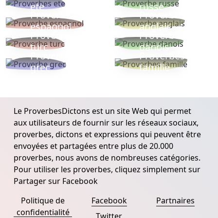
ete
russe
Proverbe
Proverbe
espagnol
anglais
Proverbe
Proverbe
turc
danois
Proverbe
Proverbes
grec
famille
Le ProverbesDictons est un site Web qui permet
aux utilisateurs de fournir sur les réseaux sociaux,
proverbes, dictons et expressions qui peuvent être
envoyées et partagées entre plus de 20.000
proverbes, nous avons de nombreuses catégories.
Pour utiliser les proverbes, cliquez simplement sur
Partager sur Facebook
Politique de
Facebook
Partnaires
confidentialité
Twitter