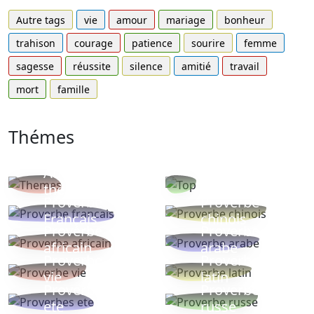
Autre tags
vie
amour
mariage
bonheur
trahison
courage
patience
sourire
femme
sagesse
réussite
silence
amitié
travail
mort
famille
Thémes
Autres
Proverbes
thèmes
populaires
Proverbe
Proverbe
Français
chinois
Proverbe
Proverbe
africain
arabe
Proverbe
Proverbe
vie
latin
Proverbes
Proverbe
ete
russe