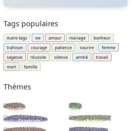
Tags populaires
Autre tags
vie
amour
mariage
bonheur
trahison
courage
patience
sourire
femme
sagesse
réussite
silence
amitié
travail
mort
famille
Thémes
Autres
Proverbes
thèmes
populaires
Proverbe
Proverbe
Français
chinois
Proverbe
Proverbe