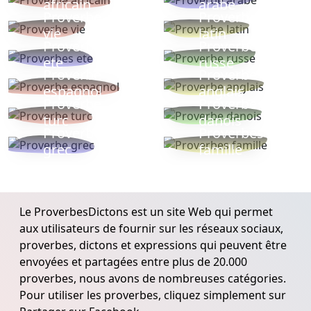
africain
arabe
Proverbe
Proverbe
vie
latin
Proverbes
Proverbe
ete
russe
Proverbe
Proverbe
espagnol
anglais
Proverbe
Proverbe
turc
danois
Proverbe
Proverbes
grec
famille
Le ProverbesDictons est un site Web qui permet
aux utilisateurs de fournir sur les réseaux sociaux,
proverbes, dictons et expressions qui peuvent être
envoyées et partagées entre plus de 20.000
proverbes, nous avons de nombreuses catégories.
Pour utiliser les proverbes, cliquez simplement sur