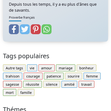
Depuis tous les temps, il y a eu plus d'ânes que
de savants.
Proverbe français
Tags populaires
Autre tags
vie
amour
mariage
bonheur
trahison
courage
patience
sourire
femme
sagesse
réussite
silence
amitié
travail
mort
famille
Thémes