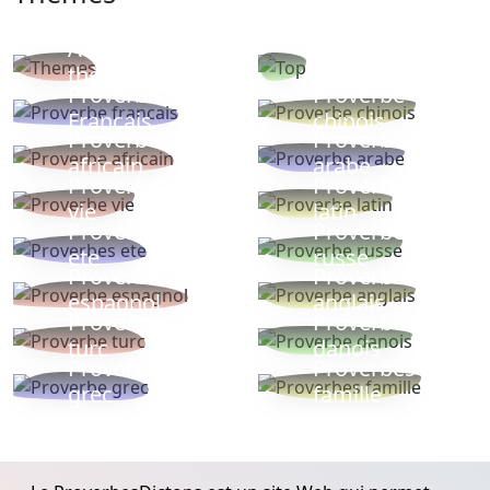
Autres
Proverbes
thèmes
populaires
Proverbe
Proverbe
Français
chinois
Proverbe
Proverbe
africain
arabe
Proverbe
Proverbe
vie
latin
Proverbes
Proverbe
ete
russe
Proverbe
Proverbe
espagnol
anglais
Proverbe
Proverbe
turc
danois
Proverbe
Proverbes
grec
famille