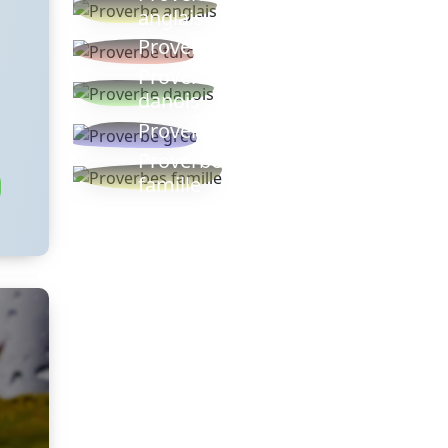
anglais
Proverbe turc
Proverbe
danois
Proverbe grec
Proverbes
famille