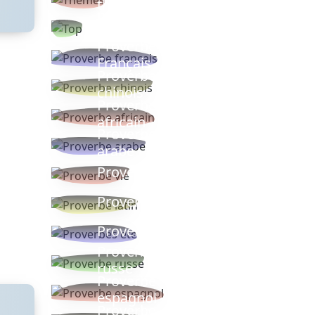
thèmes
Proverbes
populaires
Proverbe
Français
Proverbe
chinois
Proverbe
africain
Proverbe
arabe
Proverbe vie
Proverbe latin
Proverbes ete
Proverbe
russe
Proverbe
espagnol
Proverbe