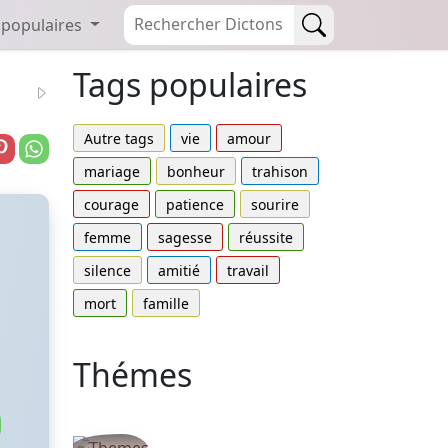
 populaires
Tags populaires
Autre tags
vie
amour
mariage
bonheur
trahison
courage
patience
sourire
femme
sagesse
réussite
silence
amitié
travail
mort
famille
Thémes
Autres