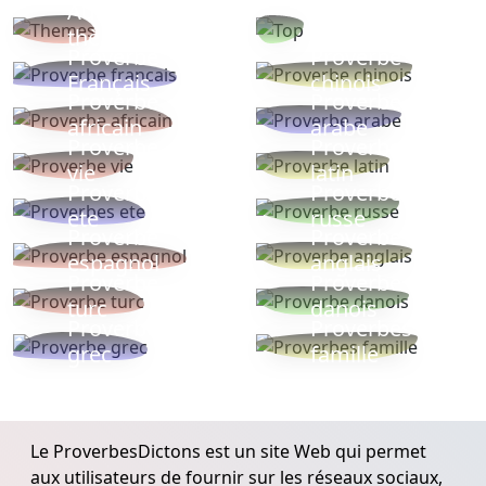
Autres
Proverbes
thèmes
populaires
Proverbe
Proverbe
Français
chinois
Proverbe
Proverbe
africain
arabe
Proverbe
Proverbe
vie
latin
Proverbes
Proverbe
ete
russe
Proverbe
Proverbe
espagnol
anglais
Proverbe
Proverbe
turc
danois
Proverbe
Proverbes
grec
famille
Le ProverbesDictons est un site Web qui permet
aux utilisateurs de fournir sur les réseaux sociaux,