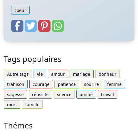
coeur
Tags populaires
Autre tags
vie
amour
mariage
bonheur
trahison
courage
patience
sourire
femme
sagesse
réussite
silence
amitié
travail
mort
famille
Thémes