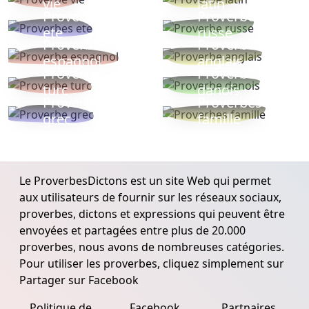
vie
latin
Proverbes
Proverbe
ete
russe
Proverbe
Proverbe
espagnol
anglais
Proverbe
Proverbe
turc
danois
Proverbe
Proverbes
grec
famille
Le ProverbesDictons est un site Web qui permet
aux utilisateurs de fournir sur les réseaux sociaux,
proverbes, dictons et expressions qui peuvent être
envoyées et partagées entre plus de 20.000
proverbes, nous avons de nombreuses catégories.
Pour utiliser les proverbes, cliquez simplement sur
Partager sur Facebook
Politique de
Facebook
Partnaires