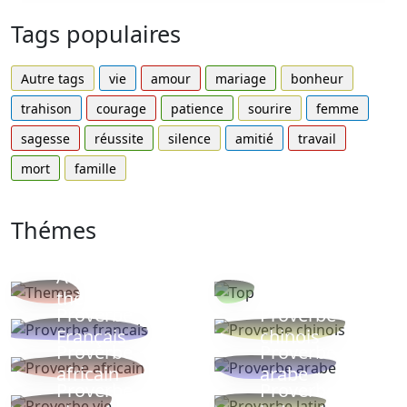
Tags populaires
Autre tags
vie
amour
mariage
bonheur
trahison
courage
patience
sourire
femme
sagesse
réussite
silence
amitié
travail
mort
famille
Thémes
Autres
Proverbes
thèmes
populaires
Proverbe
Proverbe
Français
chinois
Proverbe
Proverbe
africain
arabe
Proverbe
Proverbe