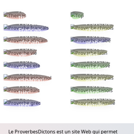
Autres
Proverbes
thèmes
populaires
Proverbe
Proverbe
Français
chinois
Proverbe
Proverbe
africain
arabe
Proverbe
Proverbe
vie
latin
Proverbes
Proverbe
ete
russe
Proverbe
Proverbe
espagnol
anglais
Proverbe
Proverbe
turc
danois
Proverbe
Proverbes
grec
famille
Le ProverbesDictons est un site Web qui permet