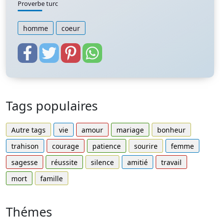
Proverbe turc
homme
coeur
Tags populaires
Autre tags
vie
amour
mariage
bonheur
trahison
courage
patience
sourire
femme
sagesse
réussite
silence
amitié
travail
mort
famille
Thémes