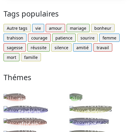
Tags populaires
Autre tags
vie
amour
mariage
bonheur
trahison
courage
patience
sourire
femme
sagesse
réussite
silence
amitié
travail
mort
famille
Thémes
Autres
Proverbes
thèmes
populaires
Proverbe
Proverbe
Français
chinois
Proverbe
Proverbe
africain
arabe
Proverbe
Proverbe