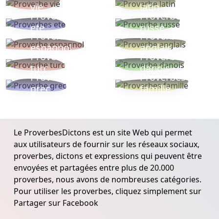
vie
latin
Proverbes
Proverbe
ete
russe
Proverbe
Proverbe
espagnol
anglais
Proverbe
Proverbe
turc
danois
Proverbe
Proverbes
grec
famille
Le ProverbesDictons est un site Web qui permet
aux utilisateurs de fournir sur les réseaux sociaux,
proverbes, dictons et expressions qui peuvent être
envoyées et partagées entre plus de 20.000
proverbes, nous avons de nombreuses catégories.
Pour utiliser les proverbes, cliquez simplement sur
Partager sur Facebook