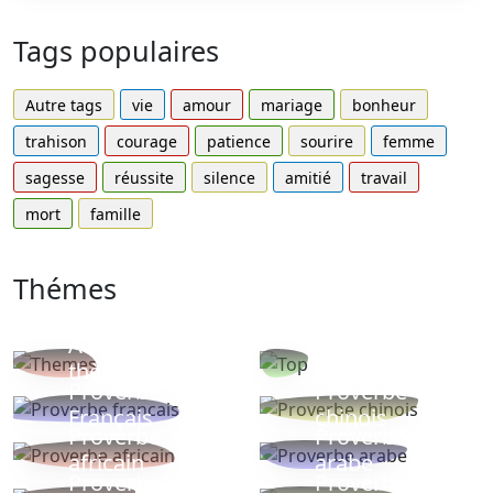
Tags populaires
Autre tags
vie
amour
mariage
bonheur
trahison
courage
patience
sourire
femme
sagesse
réussite
silence
amitié
travail
mort
famille
Thémes
Autres
Proverbes
thèmes
populaires
Proverbe
Proverbe
Français
chinois
Proverbe
Proverbe
africain
arabe
Proverbe
Proverbe