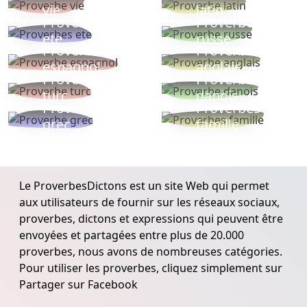
vie
latin
Proverbes
Proverbe
ete
russe
Proverbe
Proverbe
espagnol
anglais
Proverbe
Proverbe
turc
danois
Proverbe
Proverbes
grec
famille
Le ProverbesDictons est un site Web qui permet
aux utilisateurs de fournir sur les réseaux sociaux,
proverbes, dictons et expressions qui peuvent être
envoyées et partagées entre plus de 20.000
proverbes, nous avons de nombreuses catégories.
Pour utiliser les proverbes, cliquez simplement sur
Partager sur Facebook