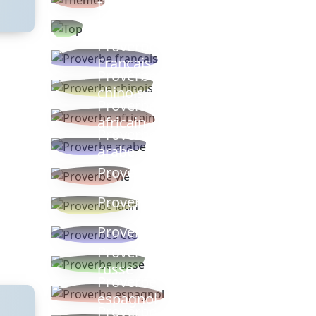
thèmes
Proverbes
populaires
Proverbe
Français
Proverbe
chinois
Proverbe
africain
Proverbe
arabe
Proverbe vie
Proverbe latin
Proverbes ete
Proverbe
russe
Proverbe
espagnol
Proverbe