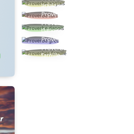
anglais
Proverbe turc
Proverbe
danois
Proverbe grec
Proverbes
famille