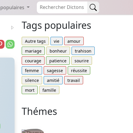
 populaires
Tags populaires
Autre tags
vie
amour
mariage
bonheur
trahison
courage
patience
sourire
femme
sagesse
réussite
silence
amitié
travail
mort
famille
Thémes
Autres