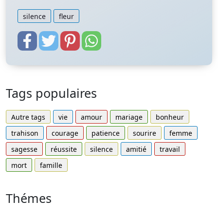
silence
fleur
Tags populaires
Autre tags
vie
amour
mariage
bonheur
trahison
courage
patience
sourire
femme
sagesse
réussite
silence
amitié
travail
mort
famille
Thémes