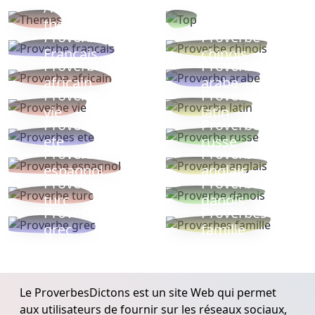
Autres
Proverbes
thèmes
populaires
Proverbe
Proverbe
Français
chinois
Proverbe
Proverbe
africain
arabe
Proverbe
Proverbe
vie
latin
Proverbes
Proverbe
ete
russe
Proverbe
Proverbe
espagnol
anglais
Proverbe
Proverbe
turc
danois
Proverbe
Proverbes
grec
famille
Le ProverbesDictons est un site Web qui permet
aux utilisateurs de fournir sur les réseaux sociaux,