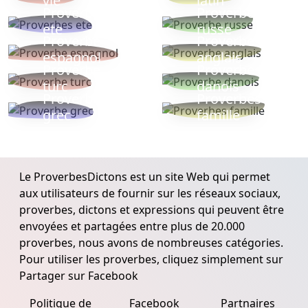
vie
latin
Proverbes
Proverbe
ete
russe
Proverbe
Proverbe
espagnol
anglais
Proverbe
Proverbe
turc
danois
Proverbe
Proverbes
grec
famille
Le ProverbesDictons est un site Web qui permet
aux utilisateurs de fournir sur les réseaux sociaux,
proverbes, dictons et expressions qui peuvent être
envoyées et partagées entre plus de 20.000
proverbes, nous avons de nombreuses catégories.
Pour utiliser les proverbes, cliquez simplement sur
Partager sur Facebook
Politique de
Facebook
Partnaires