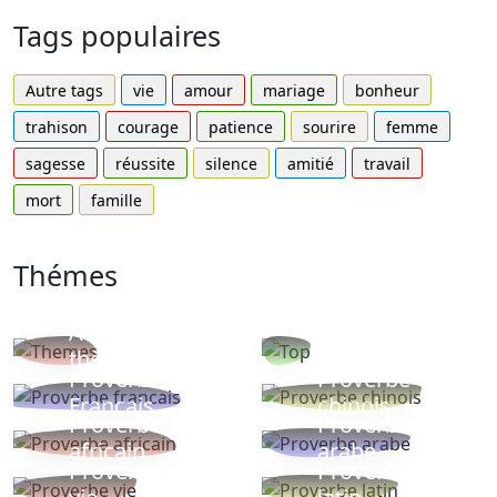
Tags populaires
Autre tags
vie
amour
mariage
bonheur
trahison
courage
patience
sourire
femme
sagesse
réussite
silence
amitié
travail
mort
famille
Thémes
Autres
Proverbes
thèmes
populaires
Proverbe
Proverbe
Français
chinois
Proverbe
Proverbe
africain
arabe
Proverbe
Proverbe