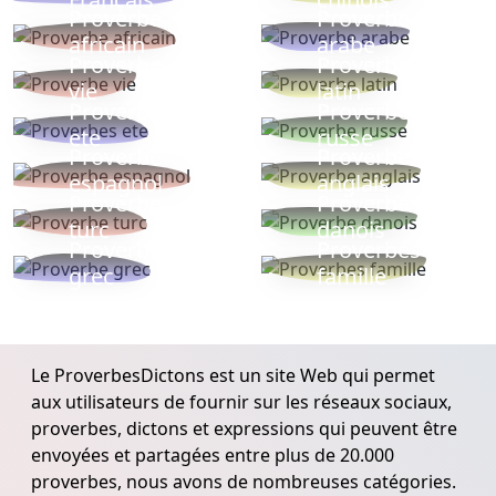
Proverbe
Proverbe
africain
arabe
Proverbe
Proverbe
vie
latin
Proverbes
Proverbe
ete
russe
Proverbe
Proverbe
espagnol
anglais
Proverbe
Proverbe
turc
danois
Proverbe
Proverbes
grec
famille
Le ProverbesDictons est un site Web qui permet
aux utilisateurs de fournir sur les réseaux sociaux,
proverbes, dictons et expressions qui peuvent être
envoyées et partagées entre plus de 20.000
proverbes, nous avons de nombreuses catégories.