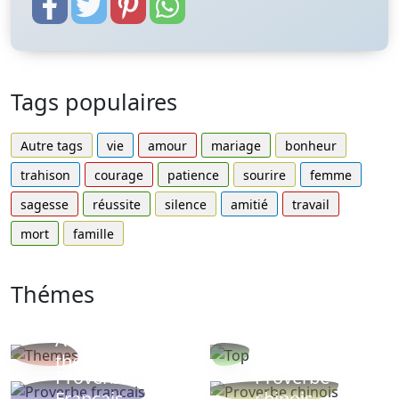
Tags populaires
Autre tags
vie
amour
mariage
bonheur
trahison
courage
patience
sourire
femme
sagesse
réussite
silence
amitié
travail
mort
famille
Thémes
Autres
Proverbes
thèmes
populaires
Proverbe
Proverbe
Français
chinois