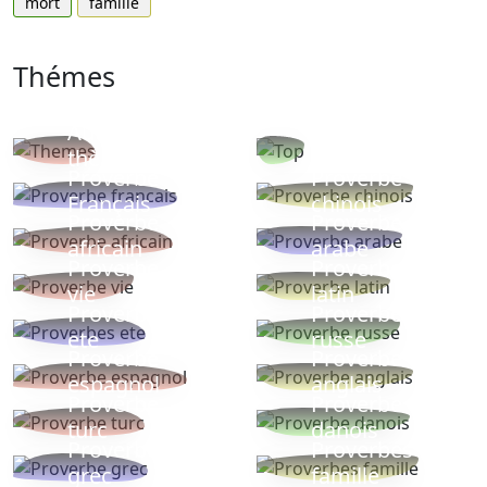
mort
famille
Thémes
Autres
Proverbes
thèmes
populaires
Proverbe
Proverbe
Français
chinois
Proverbe
Proverbe
africain
arabe
Proverbe
Proverbe
vie
latin
Proverbes
Proverbe
ete
russe
Proverbe
Proverbe
espagnol
anglais
Proverbe
Proverbe
turc
danois
Proverbe
Proverbes
grec
famille