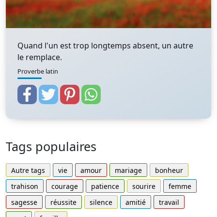
Quand l'un est trop longtemps absent, un autre
le remplace.
Proverbe latin
Tags populaires
Autre tags
vie
amour
mariage
bonheur
trahison
courage
patience
sourire
femme
sagesse
réussite
silence
amitié
travail