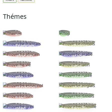
Thémes
Autres
Proverbes
thèmes
populaires
Proverbe
Proverbe
Français
chinois
Proverbe
Proverbe
africain
arabe
Proverbe
Proverbe
vie
latin
Proverbes
Proverbe
ete
russe
Proverbe
Proverbe
espagnol
anglais
Proverbe
Proverbe
turc
danois
Proverbe
Proverbes
grec
famille