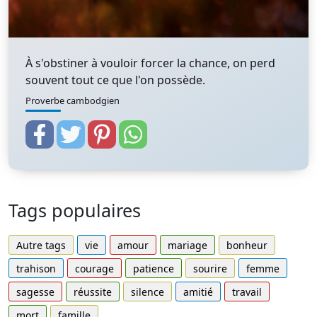
À s'obstiner à vouloir forcer la chance, on perd
souvent tout ce que l'on possède.
Proverbe cambodgien
Tags populaires
Autre tags
vie
amour
mariage
bonheur
trahison
courage
patience
sourire
femme
sagesse
réussite
silence
amitié
travail
mort
famille