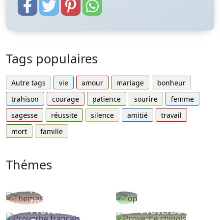
Tags populaires
Autre tags
vie
amour
mariage
bonheur
trahison
courage
patience
sourire
femme
sagesse
réussite
silence
amitié
travail
mort
famille
Thémes
Autres
Proverbes
thèmes
populaires
Proverbe
Proverbe