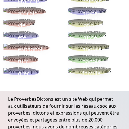
Français
chinois
Proverbe
Proverbe
africain
arabe
Proverbe
Proverbe
vie
latin
Proverbes
Proverbe
ete
russe
Proverbe
Proverbe
espagnol
anglais
Proverbe
Proverbe
turc
danois
Proverbe
Proverbes
grec
famille
Le ProverbesDictons est un site Web qui permet
aux utilisateurs de fournir sur les réseaux sociaux,
proverbes, dictons et expressions qui peuvent être
envoyées et partagées entre plus de 20.000
proverbes, nous avons de nombreuses catégories.