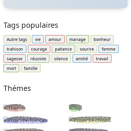
Tags populaires
Autre tags
vie
amour
mariage
bonheur
trahison
courage
patience
sourire
femme
sagesse
réussite
silence
amitié
travail
mort
famille
Thémes
Autres
Proverbes
thèmes
populaires
Proverbe
Proverbe
Français
chinois
Proverbe
Proverbe