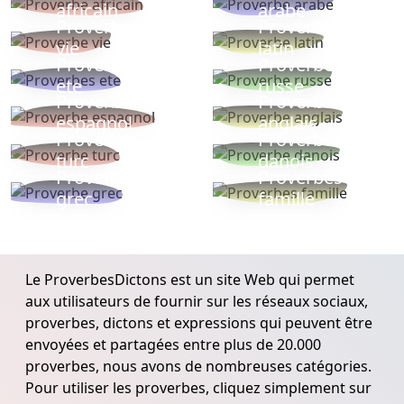
africain
arabe
Proverbe
Proverbe
vie
latin
Proverbes
Proverbe
ete
russe
Proverbe
Proverbe
espagnol
anglais
Proverbe
Proverbe
turc
danois
Proverbe
Proverbes
grec
famille
Le ProverbesDictons est un site Web qui permet
aux utilisateurs de fournir sur les réseaux sociaux,
proverbes, dictons et expressions qui peuvent être
envoyées et partagées entre plus de 20.000
proverbes, nous avons de nombreuses catégories.
Pour utiliser les proverbes, cliquez simplement sur