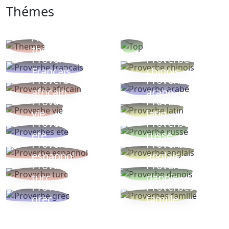
Thémes
Autres
Proverbes
thèmes
populaires
Proverbe
Proverbe
Français
chinois
Proverbe
Proverbe
africain
arabe
Proverbe
Proverbe
vie
latin
Proverbes
Proverbe
ete
russe
Proverbe
Proverbe
espagnol
anglais
Proverbe
Proverbe
turc
danois
Proverbe
Proverbes
grec
famille