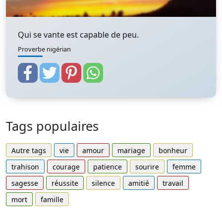
Qui se vante est capable de peu.
Proverbe nigérian
Tags populaires
Autre tags
vie
amour
mariage
bonheur
trahison
courage
patience
sourire
femme
sagesse
réussite
silence
amitié
travail
mort
famille