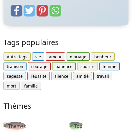
Tags populaires
Autre tags
vie
amour
mariage
bonheur
trahison
courage
patience
sourire
femme
sagesse
réussite
silence
amitié
travail
mort
famille
Thémes
Autres
Proverbes
thèmes
populaires