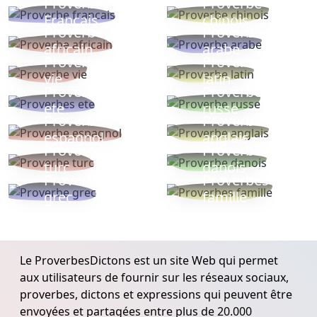
Proverbe
Proverbe
Français
chinois
Proverbe
Proverbe
africain
arabe
Proverbe
Proverbe
vie
latin
Proverbes
Proverbe
ete
russe
Proverbe
Proverbe
espagnol
anglais
Proverbe
Proverbe
turc
danois
Proverbe
Proverbes
grec
famille
Le ProverbesDictons est un site Web qui permet
aux utilisateurs de fournir sur les réseaux sociaux,
proverbes, dictons et expressions qui peuvent être
envoyées et partagées entre plus de 20.000