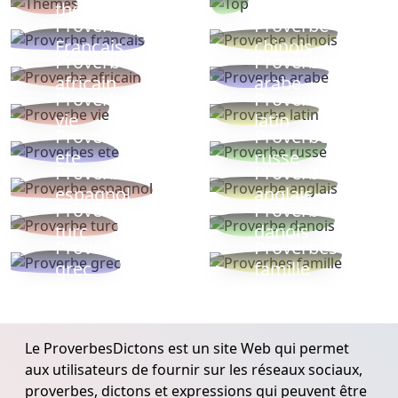
thèmes
populaires
Proverbe
Proverbe
Français
chinois
Proverbe
Proverbe
africain
arabe
Proverbe
Proverbe
vie
latin
Proverbes
Proverbe
ete
russe
Proverbe
Proverbe
espagnol
anglais
Proverbe
Proverbe
turc
danois
Proverbe
Proverbes
grec
famille
Le ProverbesDictons est un site Web qui permet
aux utilisateurs de fournir sur les réseaux sociaux,
proverbes, dictons et expressions qui peuvent être