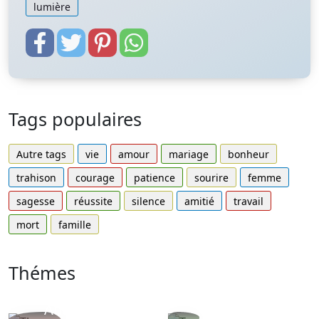
lumière
Tags populaires
Autre tags
vie
amour
mariage
bonheur
trahison
courage
patience
sourire
femme
sagesse
réussite
silence
amitié
travail
mort
famille
Thémes
Autres
Proverbes