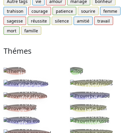
Autre tags
vie
amour
mariage
bonheur
trahison
courage
patience
sourire
femme
sagesse
réussite
silence
amitié
travail
mort
famille
Thémes
Autres
Proverbes
thèmes
populaires
Proverbe
Proverbe
Français
chinois
Proverbe
Proverbe
africain
arabe
Proverbe
Proverbe
vie
latin
Proverbes
Proverbe
ete
russe
Proverbe
Proverbe