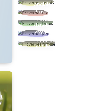
anglais
Proverbe turc
Proverbe
danois
Proverbe grec
Proverbes
famille