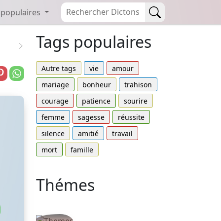
 populaires
Tags populaires
Autre tags
vie
amour
mariage
bonheur
trahison
courage
patience
sourire
femme
sagesse
réussite
silence
amitié
travail
mort
famille
Thémes
Autres