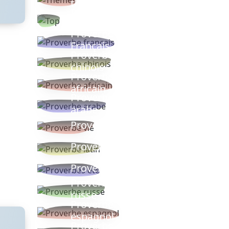
thèmes
Proverbes
populaires
Proverbe
Français
Proverbe
chinois
Proverbe
africain
Proverbe
arabe
Proverbe vie
Proverbe latin
Proverbes ete
Proverbe
russe
Proverbe
espagnol
Proverbe