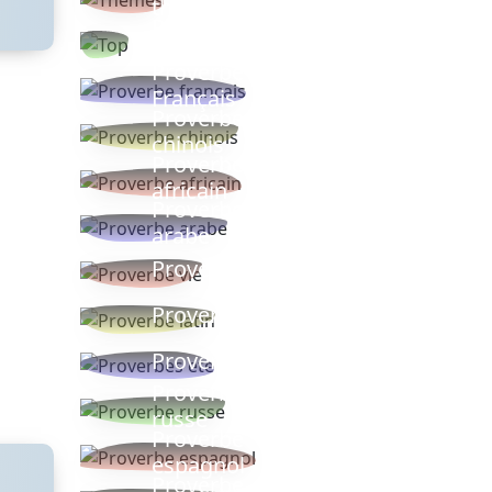
thèmes
Proverbes
populaires
Proverbe
Français
Proverbe
chinois
Proverbe
africain
Proverbe
arabe
Proverbe vie
Proverbe latin
Proverbes ete
Proverbe
russe
Proverbe
espagnol
Proverbe