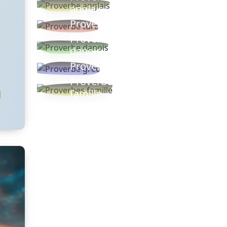
anglais
Proverbe turc
Proverbe
danois
Proverbe grec
Proverbes
famille