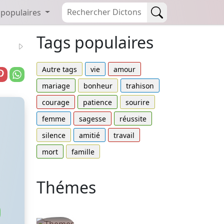
 populaires
Tags populaires
Autre tags
vie
amour
mariage
bonheur
trahison
courage
patience
sourire
femme
sagesse
réussite
silence
amitié
travail
mort
famille
Thémes
Autres