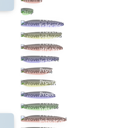
thèmes
Proverbes
populaires
Proverbe
Français
Proverbe
chinois
Proverbe
africain
Proverbe
arabe
Proverbe vie
Proverbe latin
Proverbes ete
Proverbe
russe
Proverbe
espagnol
Proverbe