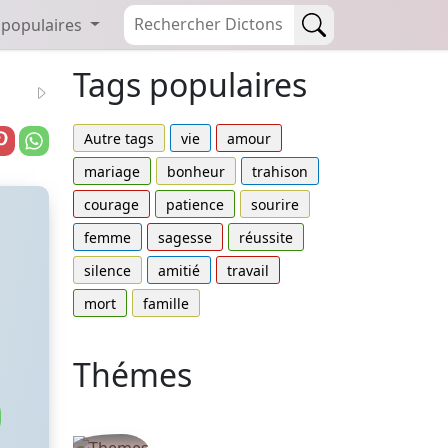
 populaires
Tags populaires
Autre tags
vie
amour
mariage
bonheur
trahison
courage
patience
sourire
femme
sagesse
réussite
silence
amitié
travail
mort
famille
Thémes
Autres