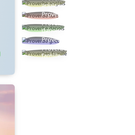
anglais
Proverbe turc
Proverbe
danois
Proverbe grec
Proverbes
famille