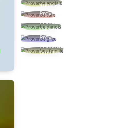
anglais
Proverbe turc
Proverbe
danois
Proverbe grec
Proverbes
famille