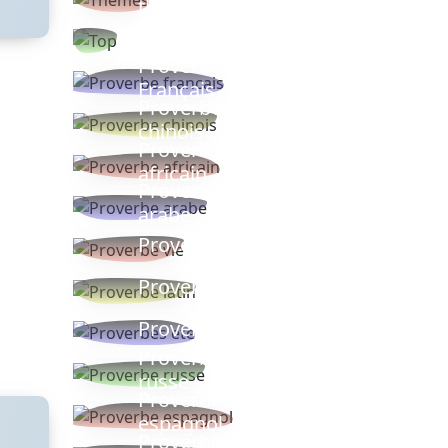
thèmes
Proverbes
populaires
Proverbe
Français
Proverbe
chinois
Proverbe
africain
Proverbe
arabe
Proverbe vie
Proverbe latin
Proverbes ete
Proverbe
russe
Proverbe
espagnol
Proverbe