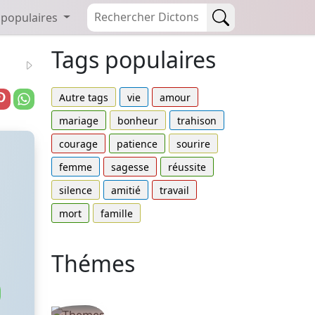
 populaires
Tags populaires
Autre tags
vie
amour
mariage
bonheur
trahison
courage
patience
sourire
femme
sagesse
réussite
silence
amitié
travail
mort
famille
Thémes
Autres