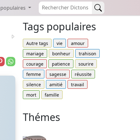
 populaires
Tags populaires
Autre tags
vie
amour
mariage
bonheur
trahison
courage
patience
sourire
femme
sagesse
réussite
silence
amitié
travail
mort
famille
Thémes
Autres