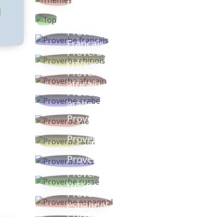
thèmes
Proverbes
populaires
Proverbe
Français
Proverbe
chinois
Proverbe
africain
Proverbe
arabe
Proverbe vie
Proverbe latin
Proverbes ete
Proverbe
russe
Proverbe
espagnol
Proverbe