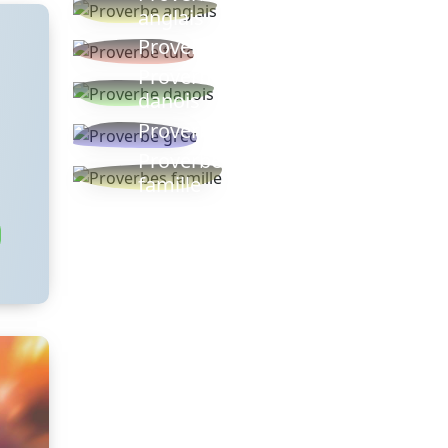
anglais
Proverbe turc
Proverbe
danois
Proverbe grec
Proverbes
famille