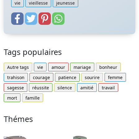
vie
vieillesse
jeunesse
Tags populaires
Autre tags
vie
amour
mariage
bonheur
trahison
courage
patience
sourire
femme
sagesse
réussite
silence
amitié
travail
mort
famille
Thémes
Autres
Proverbes