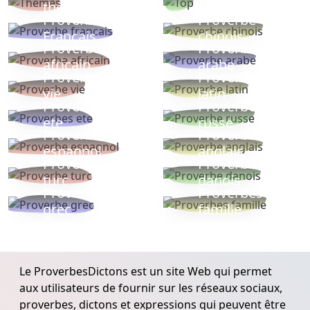
thèmes
populaires
Proverbe
Proverbe
Français
chinois
Proverbe
Proverbe
africain
arabe
Proverbe
Proverbe
vie
latin
Proverbes
Proverbe
ete
russe
Proverbe
Proverbe
espagnol
anglais
Proverbe
Proverbe
turc
danois
Proverbe
Proverbes
grec
famille
Le ProverbesDictons est un site Web qui permet
aux utilisateurs de fournir sur les réseaux sociaux,
proverbes, dictons et expressions qui peuvent être